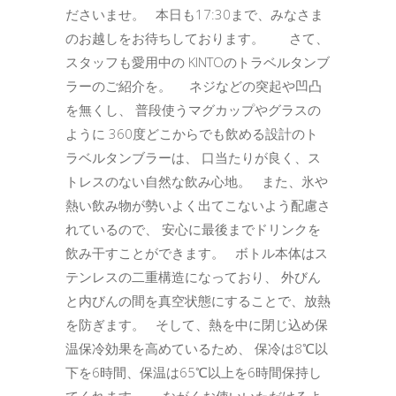
ださいませ。 本日も17:30まで、みなさま
のお越しをお待ちしております。 さて、
スタッフも愛用中の KINTOのトラベルタンブ
ラーのご紹介を。 ネジなどの突起や凹凸
を無くし、 普段使うマグカップやグラスの
ように 360度どこからでも飲める設計のト
ラベルタンブラーは、 口当たりが良く、ス
トレスのない自然な飲み心地。 また、氷や
熱い飲み物が勢いよく出てこないよう配慮さ
れているので、 安心に最後までドリンクを
飲み干すことができます。 ボトル本体はス
テンレスの二重構造になっており、 外びん
と内びんの間を真空状態にすることで、放熱
を防ぎます。 そして、熱を中に閉じ込め保
温保冷効果を高めているため、 保冷は8℃以
下を6時間、保温は65℃以上を6時間保持し