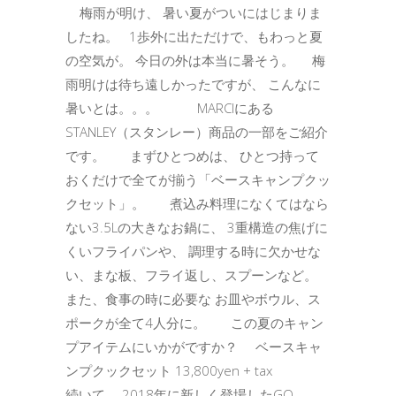
梅雨が明け、 暑い夏がついにはじまりま
したね。 1歩外に出ただけで、もわっと夏
の空気が。 今日の外は本当に暑そう。 梅
雨明けは待ち遠しかったですが、 こんなに
暑いとは。。。 MARCIにある
STANLEY（スタンレー）商品の一部をご紹介
です。 まずひとつめは、 ひとつ持って
おくだけで全てが揃う「ベースキャンプクッ
クセット」。 煮込み料理になくてはなら
ない3.5Lの大きなお鍋に、 3重構造の焦げに
くいフライパンや、 調理する時に欠かせな
い、まな板、フライ返し、スプーンなど。
また、食事の時に必要な お皿やボウル、ス
ポークが全て4人分に。 この夏のキャン
プアイテムにいかがですか？ ベースキャ
ンプクックセット 13,800yen + tax
続いて、 2018年に新しく登場したGO