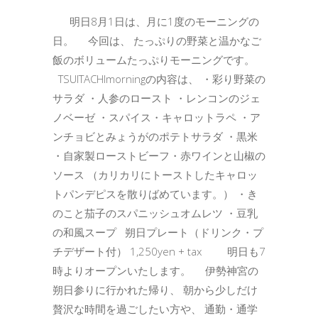
明日8月1日は、月に1度のモーニングの
日。 今回は、 たっぷりの野菜と温かなご
飯のボリュームたっぷりモーニングです。
TSUITACHImorningの内容は、 ・彩り野菜の
サラダ ・人参のロースト ・レンコンのジェ
ノベーゼ ・スパイス・キャロットラペ ・ア
ンチョビとみょうがのポテトサラダ ・黒米
・自家製ローストビーフ・赤ワインと山椒の
ソース （カリカリにトーストしたキャロッ
トパンデピスを散りばめています。） ・き
のこと茄子のスパニッシュオムレツ ・豆乳
の和風スープ 朔日プレート（ドリンク・プ
チデザート付） 1,250yen + tax 明日も7
時よりオープンいたします。 伊勢神宮の
朔日参りに行かれた帰り、 朝から少しだけ
贅沢な時間を過ごしたい方や、 通勤・通学