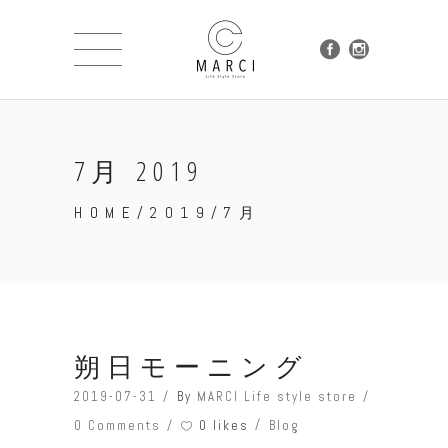
7月 2019
HOME
/
2019
/
7月
朔日モーニング
2019-07-31
By
MARCI Life style store
0 likes
0 Comments
Blog