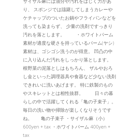
サイザル麻には油分や汚れをはじく力があ
り、 スポンジでは躊躇してしまうカレーや
ケチャップのついたお鍋やフライパンなどを
洗っても染まらず、 少量の洗剤ですっきり
汚れを落とします。 ・ホワイトパーム
素材が適度な硬さを持っているパーム(ヤシ)
素材は、ゴシゴシ洗うのが得意。 凹凸の中
に入り込んだ汚れをしっかり落とします。
根野菜の泥落としはもちろん、 ザルやおろ
し金といった調理器具や食器など少ない洗剤
できれいに洗いあげます。 特に鉄製のもの
やスキレットとは相性抜群。 日々の暮
らしの中で活躍してくれる「亀の子束子」。
毎日の洗い物や掃除が楽しくなりそうです
ね。 亀の子束子 ・サイザル麻（小）
600yen + tax ・ホワイトパーム 400yen +
tax