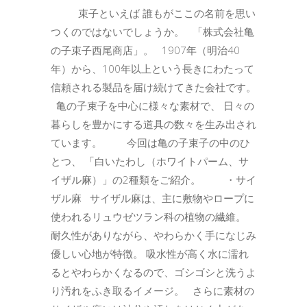
束子といえば 誰もがここの名前を思い
つくのではないでしょうか。 「株式会社亀
の子束子西尾商店」。 1907年（明治40
年）から、100年以上という長きにわたって
信頼される製品を届け続けてきた会社です。
亀の子束子を中心に様々な素材で、 日々の
暮らしを豊かにする道具の数々を生み出され
ています。 今回は亀の子束子の中のひ
とつ、 「白いたわし（ホワイトパーム、サ
イザル麻）」の2種類をご紹介。 ・サイ
ザル麻 サイザル麻は、主に敷物やロープに
使われるリュウゼツラン科の植物の繊維。
耐久性がありながら、やわらかく手になじみ
優しい心地が特徴。 吸水性が高く水に濡れ
るとやわらかくなるので、ゴシゴシと洗うよ
り汚れをふき取るイメージ。 さらに素材の