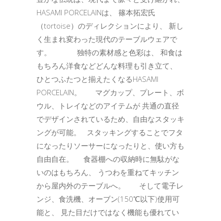
HASAMI PORCELAINは、 篠本拓宏氏
（tortoise）のディレクションにより、 新し
く生まれ変わった現代のテーブルウェアで
す。 独特の素材感と色彩は、 和食は
もちろん洋食などどんな料理も引き立て、
ひとつふたつと揃えたくなるHASAMI
PORCELAIN。 マグカップ、プレート、ボ
ウル、トレイなどのアイテムが 共通の直径
でデザインされているため、自由なスタッキ
ングが可能。 スタッキングすることでフタ
になったりソーサーになったりと、使い方も
自由自在。 食器棚への収納時に無駄がな
いのはもちろん、 うつわを重ねてキッチン
から屋内外のテーブルへ。 そして電子レ
ンジ、食洗機、オーブン(150℃以下)使用可
能と、 見た目だけではなく機能も優れてい