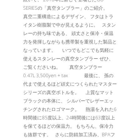
SERIESの「真空タンブラー」のご紹介。
真空二重構造によるデザイン、 フタはトラ
イタン樹脂製で中が見えるように。 スタン
レーの持ち味である、 頑丈さと保冷・保温
力を発揮しながらも携帯製を重視した製品と
なっています。 いつでもどこでも気軽に
使えるスタンレーの真空タンブラー ぜひ、
ご覧くださいね。 真空タンブラー
0.47L 3,500yen + tax 最後に、 孫の
代まで使えるほど頑丈につくられたマスター
シリーズの真空ボトルを。 上質なマット
ブラックの本体に、 シルバーでレザーエッ
チングされたロゴマーク。 熱湯を入れた6
時間後に85度以上、24時間後には63度以上
を保てるほどの保温力。 もちろん、保冷力
も抜群です。 さらに防錆加工済み、BPAフ