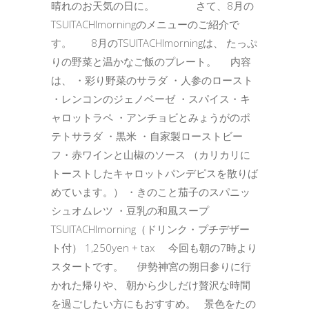
晴れのお天気の日に。 さて、8月の
TSUITACHImorningのメニューのご紹介で
す。 8月のTSUITACHImorningは、 たっぷ
りの野菜と温かなご飯のプレート。 内容
は、 ・彩り野菜のサラダ ・人参のロースト
・レンコンのジェノベーゼ ・スパイス・キ
ャロットラペ ・アンチョビとみょうがのポ
テトサラダ ・黒米 ・自家製ローストビー
フ・赤ワインと山椒のソース （カリカリに
トーストしたキャロットパンデピスを散りば
めています。） ・きのこと茄子のスパニッ
シュオムレツ ・豆乳の和風スープ
TSUITACHImorning（ドリンク・プチデザー
ト付） 1,250yen + tax 今回も朝の7時より
スタートです。 伊勢神宮の朔日参りに行
かれた帰りや、 朝から少しだけ贅沢な時間
を過ごしたい方にもおすすめ。 景色をたの