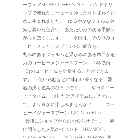
ーウェアSLOW COFFEE STYLE、 ハンドドリ
ップで淹れたコーヒーをゆったりと味わうた
めに生まれました。 ゆるやかなフォルムや
落ち着いた色合い、あたたかみのある手触り
が心をほぐします。 今日は、その中のコ
ーヒーメジャースプーンのご紹介を。
丸みのあるフォルムと温かみのある木目が魅
力のコーヒーメジャースプーン。 1杯で約
10gのコーヒー豆を計量することができま
す。 使い込むほどに味わい深くなる、愛
着の沸く道具のひとつです。 毎日のコー
ヒータイム、 少しだけアイテムにこだわっ
て、より豊かに楽しみませんか？ コー
ヒーメジャースプーン 1,800yen + tax
最後にショップからのお知らせです。 春
に開催した人気のイベント「HAMMOCK
ORDER EVENTS」、 8月10日～19日の期間