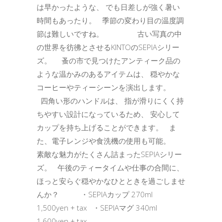
は早かったような、 でも日差しが強く暑い
時間もあったり。 季節の変わり目の温度調
節は難しいですね。 古い写真の中
の世界を彷彿とさせるKINTOのSEPIAシリー
ズ。 蚤の市で見つけたアンティーク品の
ような温かみのあるアイテムは、 穏やかな
コーヒーやティーシーンを演出します。
四角い形のハンドルは、 指が滑りにくく持
ちやすい設計になっているため、 安心して
カップを持ち上げることができます。 ま
た、電子レンジや食洗機の使用も可能。
素敵な魅力がたくさん詰まったSEPIAシリー
ズ。 午後のティータイムや仕事の合間に、
ほっと安らぐ穏やかなひとときを過ごしませ
んか？ ・SEPIAカップ 270ml
1,500yen + tax ・SEPIAマグ 340ml
1,600yen + tax