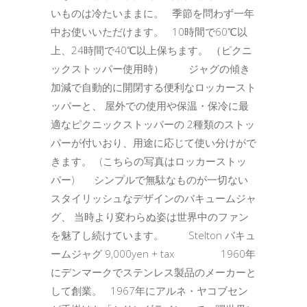
いものは冷たいままに。 季節を問わず一年
中お使いいただけます。 10時間で60℃以
上、24時間で40℃以上保ちます。 （ピクニ
ックストッパー使用時） ジャグの傾き
加減で自動的に開閉する便利なロッカースト
ッパーと、 屋外での使用や保温・保冷に最
適なピクニックストッパーの 2種類のストッ
パーが付いおり、用途に応じて使い分けがで
きます。 (こちらの写真はロッカーストッ
パー) シンプルで無駄なものが一切ない
スタイリッシュなデザインのバキュームジャ
グ、 当時より変わらぬ姿は世界中のファン
を魅了し続けています。 Stelton バキュ
ームジャグ 9,000yen + tax 1960年
にデンマークでステンレス製品のメーカーと
して創業。 1967年にアルネ・ヤコブセン