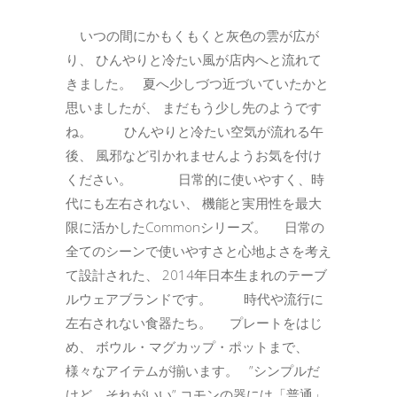
いつの間にかもくもくと灰色の雲が広が
り、 ひんやりと冷たい風が店内へと流れて
きました。 夏へ少しづつ近づいていたかと
思いましたが、 まだもう少し先のようです
ね。 ひんやりと冷たい空気が流れる午
後、 風邪など引かれませんようお気を付け
ください。 日常的に使いやすく、時
代にも左右されない、 機能と実用性を最大
限に活かしたCommonシリーズ。 日常の
全てのシーンで使いやすさと心地よさを考え
て設計された、 2014年日本生まれのテーブ
ルウェアブランドです。 時代や流行に
左右されない食器たち。 プレートをはじ
め、 ボウル・マグカップ・ポットまで、
様々なアイテムが揃います。 ”シンプルだ
けど、それがいい” コモンの器には「普通」