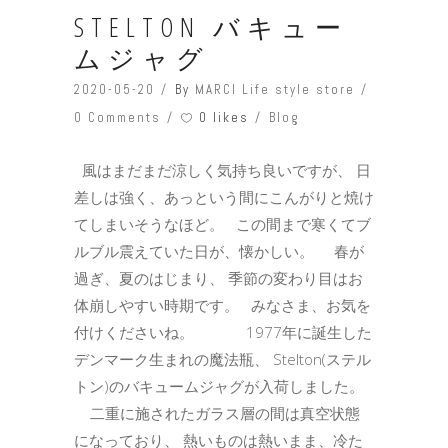
STELTON バキュー
ムジャグ
2020-05-20
By
MARCI Life style store
0 likes
0 Comments
Blog
風はまだまだ涼しく気持ち良いですが、 日
差しは強く、あっという間にこんがりと焼け
てしまいそうなほど。 この間まで寒くてブ
ルブル震えていた日が、懐かしい。 春が
過ぎ、夏のはじまり、 季節の変わり目はお
体崩しやすい時期です。 みなさま、お気を
付けくださいね。 1977年に誕生した
デンマーク生まれの魔法瓶、 Stelton(ステル
トン)のバキュームジャグが入荷しました。
二重に施されたガラス層の間は真空状態
になっており、 熱いものは熱いまま、冷た