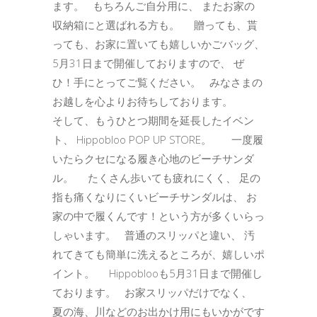
ます。 もちろんご自分用に、 またお家の
収納箱にと選ばれる方も。 贈っても、貰
っても、お家に置いても嬉しいかごバッグ、
5月31日まで開催しておりますので、 ぜ
ひ！手にとってご覧ください。 みなさまの
お越しを心よりお待ちしております。
そして、もうひとつ期間を延長したイベン
ト、 Hippobloo POP UP STORE。 一度履
いたらクセになる履き心地のビーチサンダ
ル。 たくさん歩いても疲れにくく、 足の
指も痛くなりにくいビーチサンダルは、 お
家の中で履くんです！という方が多くいらっ
しゃいます。 普通のスリッパと違い、 汚
れてきても簡単に洗えるところが、嬉しいポ
イント。 Hippoblooも5月31日まで開催し
ております。 お家スリッパだけでなく、
夏の海、川などのお出かけ用にもいかがです