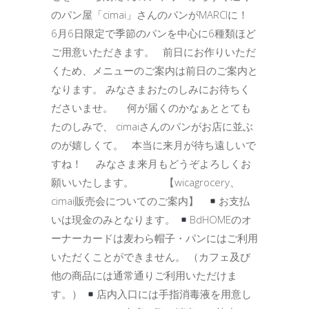
のパン屋「cimai」さんのパンがMARCIに！
6月6日限定で季節のパンを中心に6種類ほど
ご用意いただきます。 前日にお作りいただ
くため、メニューのご案内は前日のご案内と
なります。 みなさまおたのしみにお待ちく
ださいませ。 何が届くのかなぁととても
たのしみで、 cimaiさんのパンがお店に並ぶ
のが嬉しくて。 本当に来月が待ち遠しいで
すね！ みなさま来月もどうぞよろしくお
願いいたします。 【wicagrocery、
cimai販売会についてのご案内】
お支払
いは現金のみとなります。
BdHOMEのオ
ーナーカードは麦わら帽子・パンにはご利用
いただくことができません。 （カフェ及び
他の商品には通常通りご利用いただけま
す。）
店内入口には手指消毒液を用意し