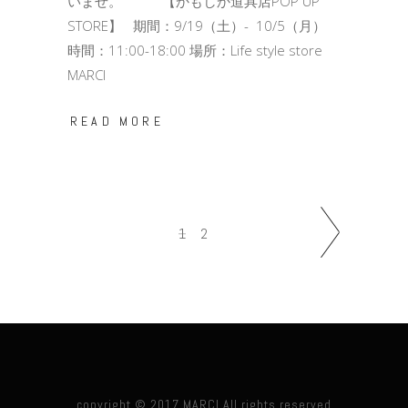
いませ。 【かもしか道具店POP UP
STORE】 期間：9/19（土）- 10/5（月）
時間：11:00-18:00 場所：Life style store
MARCI
READ MORE
1
2
copyright © 2017 MARCI.All rights reserved