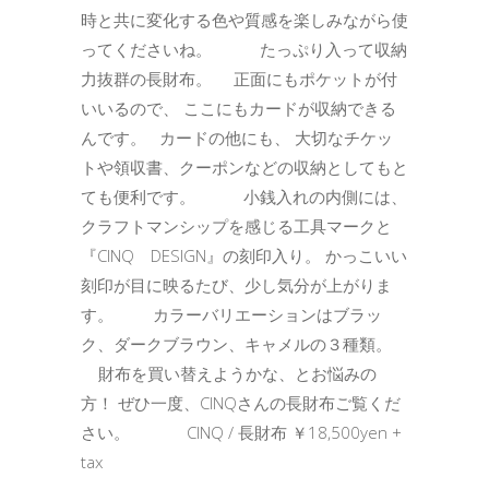
時と共に変化する色や質感を楽しみながら使
ってくださいね。 たっぷり入って収納
力抜群の長財布。 正面にもポケットが付
いいるので、 ここにもカードが収納できる
んです。 カードの他にも、 大切なチケッ
トや領収書、クーポンなどの収納としてもと
ても便利です。 小銭入れの内側には、
クラフトマンシップを感じる工具マークと
『CINQ DESIGN』の刻印入り。 かっこいい
刻印が目に映るたび、少し気分が上がりま
す。 カラーバリエーションはブラッ
ク、ダークブラウン、キャメルの３種類。
財布を買い替えようかな、とお悩みの
方！ ぜひ一度、CINQさんの長財布ご覧くだ
さい。 CINQ / 長財布 ￥18,500yen +
tax