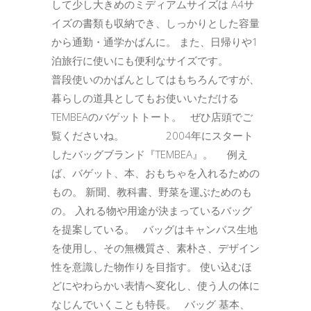
して少し大きめのミディアムサイズは A4サ
イズの書類も収納でき、しっかりとした容量
から通勤・通学かばんに。 また、日帰りや1
泊旅行に使いにも便利なサイズです。
普段使いのかばんとしてはもちろんですが、
暮らしの道具としてもお使いいただける
TEMBEAのバゲットトート。 ぜひ店頭でご
覧くださいね。 2004年にスタート
したバッグブランド『TEMBEA』。 例え
ば、バゲット、本、おもちゃを入れるための
もの。 新聞、教科書、野菜を運ぶためのも
の。 入れる物や用途が決まっているバッグ
を提案している。 バッグはキャンバス生地
を使用し、その無機質さ、素朴さ、デザイン
性を意識した物作りを目指す。 使い込むほ
どにやわらかい表情へ変化し、使う人の体に
なじんでいくことも特長。 バッグ 基本、