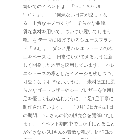
続いてのイベントは、「”SUI” POP UP
STORE」。 ”何気ない日常が楽しくな
る、上質なモノづくり” 柔らかな曲線、上
質な素材を用いて、ついつい履いてしまう
靴。を テーマに掲げているシューズブラン
ド「SUI」。 ダンス用バレエシューズの木
型をベースに、 日常使いができるように新
しく開発した木型を採用しています。 バレ
エシューズの凛としたイメージを残しつつ、
可愛くなりすぎないように。 素材は主に柔
らかなゴートレザーやシープレザーを使用し
足を優しく包み込むように、 1足1足丁寧に
制作されています。 10月10日から21日
の期間、 SUIさんの靴の販売会を開催いたし
ます。 イベント期間中でしか手にとること
ができないSUIさんの素敵な靴が、MARCIの