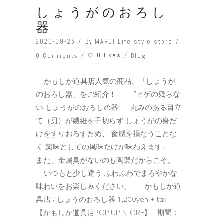
しょうがのおろし
器
2020-09-25
By
MARCI Life style store
0 likes
0 Comments
Blog
かもしか道具店人気の商品、「しょうが
のおろし器」をご紹介！ ”ヒゲの残らな
い しょうがのおろしの器” 丸みのある目立
て（刃）が繊維を千切らず しょうがの身だ
けをすりおろすため、 食感を損なうことな
く 薬味としての風味だけが味わえます。
また、金属臭がないのも陶製だからこそ。
いつもと少し違う ふわふわでまろやかな
味わいをお楽しみください。 かもしか道
具店 / しょうのおろし器 1,200yen + tax
【かもしか道具店POP UP STORE】 期間：