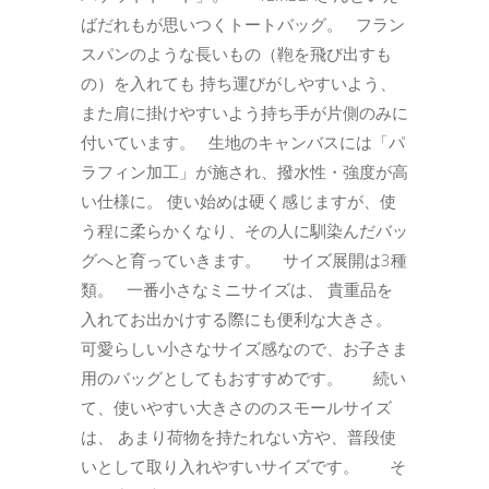
ばだれもが思いつくトートバッグ。 フラン
スパンのような長いもの（鞄を飛び出すも
の）を入れても 持ち運びがしやすいよう、
また肩に掛けやすいよう持ち手が片側のみに
付いています。 生地のキャンバスには「パ
ラフィン加工」が施され、撥水性・強度が高
い仕様に。 使い始めは硬く感じますが、使
う程に柔らかくなり、その人に馴染んだバッ
グへと育っていきます。 サイズ展開は3種
類。 一番小さなミニサイズは、 貴重品を
入れてお出かけする際にも便利な大きさ。
可愛らしい小さなサイズ感なので、お子さま
用のバッグとしてもおすすめです。 続い
て、使いやすい大きさののスモールサイズ
は、 あまり荷物を持たれない方や、普段使
いとして取り入れやすいサイズです。 そ