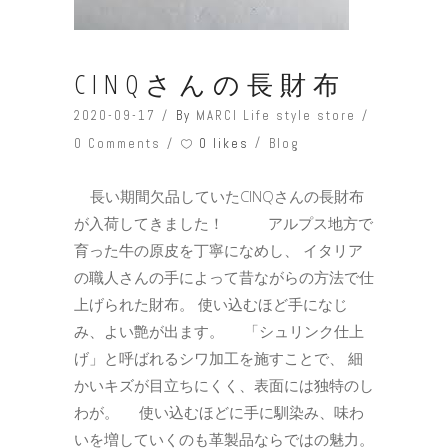
CINQさんの長財布
2020-09-17
By
MARCI Life style store
0 likes
0 Comments
Blog
長い期間欠品していたCINQさんの長財布
が入荷してきました！ アルプス地方で
育った牛の原皮を丁寧になめし、 イタリア
の職人さんの手によって昔ながらの方法で仕
上げられた財布。 使い込むほど手になじ
み、よい艶が出ます。 「シュリンク仕上
げ」と呼ばれるシワ加工を施すことで、 細
かいキズが目立ちにくく、表面には独特のし
わが。 使い込むほどに手に馴染み、味わ
いを増していくのも革製品ならではの魅力。