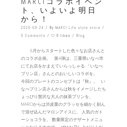
MARCIコラボイベン
ト、いよいよ明日
から！
2020-09-24
By
MARCI Life style store
0 likes
0 Comments
Blog
6月からスタートした色々なお店さんと
のコラボ企画。 第4弾は、三重県いなべ市
にてお店をかまえていらっしゃる 「いなべ
プリン店」さんとのおいしいコラボを。
今回のプレートのコンセプトは『秋』。 い
なべプリン店さんからは秋をイメージしたち
ょっぴり贅沢な大人の抹茶プリンを。
MARCIからは渋皮栗のグラッセを細かく刻ん
で混ぜ込んだマロンアイスに、 人気のガト
ーショコラを。 数量限定のデザートメニュ
ーとなりますので、 ぜひお召し上がりくだ