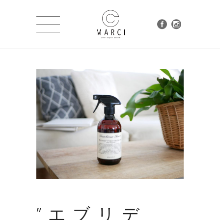
”エブリデ