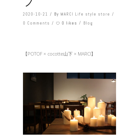
フ
2020-10-21
By
MARCI Life style store
0 likes
0 Comments
Blog
【POTOF × cocotte山下 × MARCI】