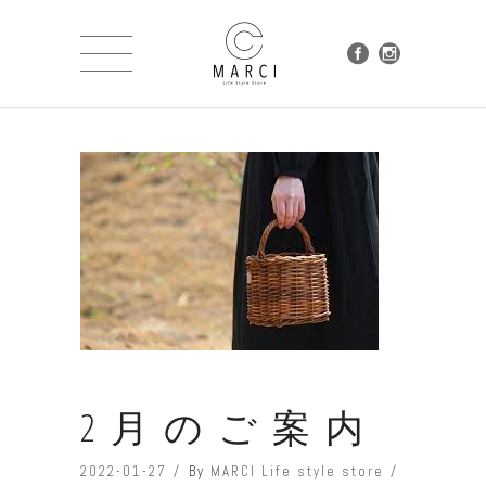
2月のご案内
2022-01-27
By
MARCI Life style store