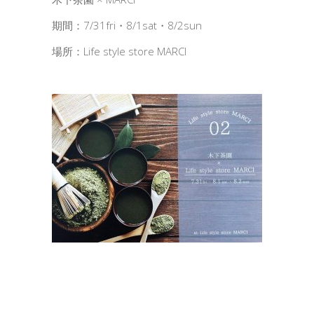
期間：7/31fri・8/1sat・8/2sun
場所：Life style store MARCI