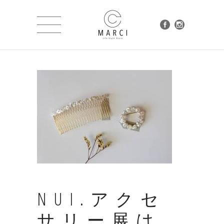
NUI.アクセ
サリー展は、