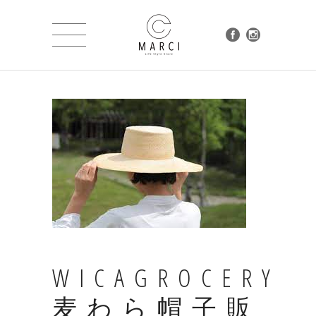
WICAGROCERY
麦わら帽子販