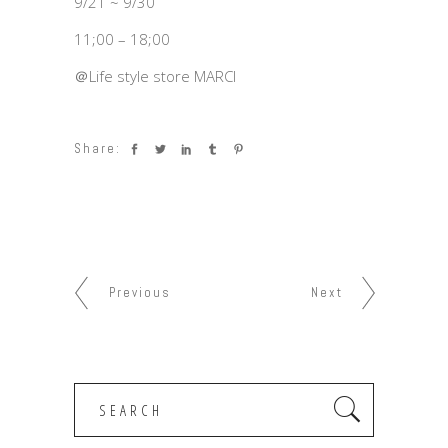
9/21 ~ 9/30
11;00 – 18;00
＠Life style store MARCI
Share:
Previous
Next
Search
for: